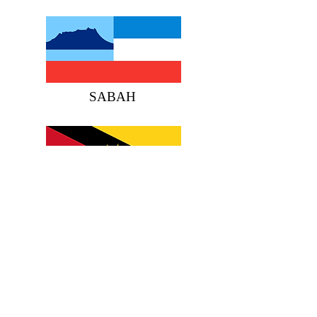
SABAH
SARAWAK
Nota : Paparan maklumat penerima yang
disediakan adalah tertakluk kepada
pengemaskinian dari semasa ke semasa. Maklumat
lanjut mengenai Darjah Kebesaran, Bintang dan
Pingat Negeri boleh merujuk dengan Pejabat
Setiausaha Kerajaan Negeri yang
berkenaan/Kementerian Wilayah Persekutuan.